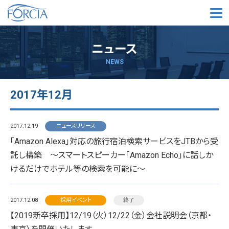
メ
ニュース
NEWS
2017年12月
2017.12.19
ニュースリリース
「Amazon Alexa」対応の旅行宿泊検索サービスをJTBから受
託し構築 ～スマートスピーカー「Amazon Echo」に話しか
けるだけでホテル等の検索を可能に～
2017.12.08
採用イベント
終了
【2019新卒採用】12/19（火）12/22（金）会社説明会（京都・