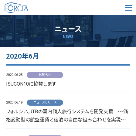
メ
ニュース
NEWS
2020年6月
2020.06.25
お知らせ
ISUCON10に協賛します
2020.06.19
ニュースリリース
フォルシア、JTBの国内個人旅行システムを開発支援 ～価
格変動型の航空運賃と宿泊の自由な組み合わせを実現～