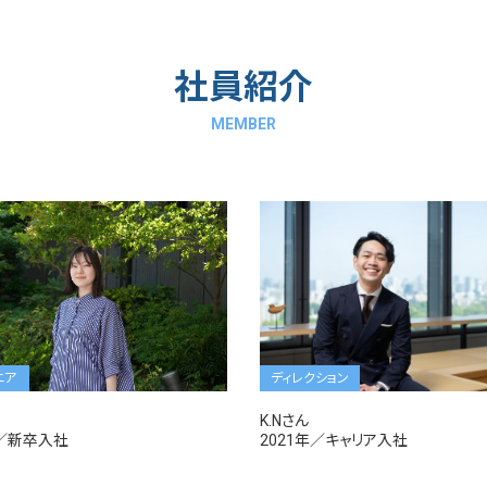
社員紹介
MEMBER
ニア
ディレクション
K.Nさん
年／新卒入社
2021年／キャリア入社