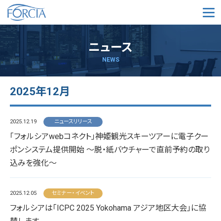
メ
ニュース
NEWS
2025年12月
2025.12.19
ニュースリリース
「フォルシアwebコネクト」神姫観光スキーツアーに電子クー
ポンシステム提供開始 〜脱・紙バウチャーで直前予約の取り
込みを強化〜
2025.12.05
セミナー・イベント
フォルシアは「ICPC 2025 Yokohama アジア地区大会」に協