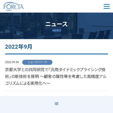
メ
ニュース
NEWS
2022年9月
2022.09.30
ニュースリリース
京都大学との共同研究で「汎用ダイナミックプライシング技
術」の新技術を発明 ～顧客の属性等を考慮した高精度アル
ゴリズムによる実用化へ～