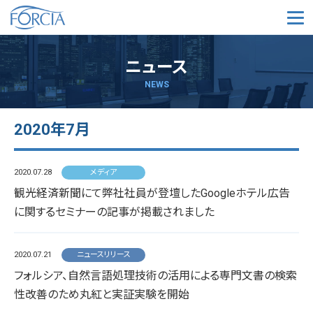
メ
ニュース
NEWS
2020年7月
2020.07.28
メディア
観光経済新聞にて弊社社員が登壇したGoogleホテル広告
に関するセミナーの記事が掲載されました
2020.07.21
ニュースリリース
フォルシア、自然言語処理技術の活用による専門文書の検索
性改善のため丸紅と実証実験を開始