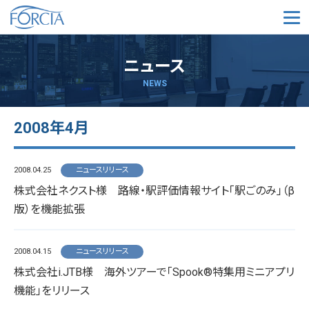
メ
ニュース
NEWS
2008年4月
2008.04.25
ニュースリリース
株式会社ネクスト様 路線・駅評価情報サイト「駅ごのみ」（β
版）を機能拡張
2008.04.15
ニュースリリース
株式会社i.JTB様 海外ツアーで「Spook®特集用ミニアプリ
機能」をリリース