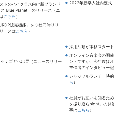
2022年新卒入社内定式
ストのハイクラス向け新ブランド
ス Blue Planet」のリリース（ニ
は
こちら
）
「JRDP販売機能」を３社同時リリー
リースは
こちら
）
採用活動が本格スタート
オンライン音楽会の開催
がメッセナゴヤへ出展（ニュースリリー
ントですが、今年度はオ
主催者のインタビュー記
シャッフルランチ一時的
ら
）
社員がお互いを知るため
を振り返らnight」の
事は
こちら
）