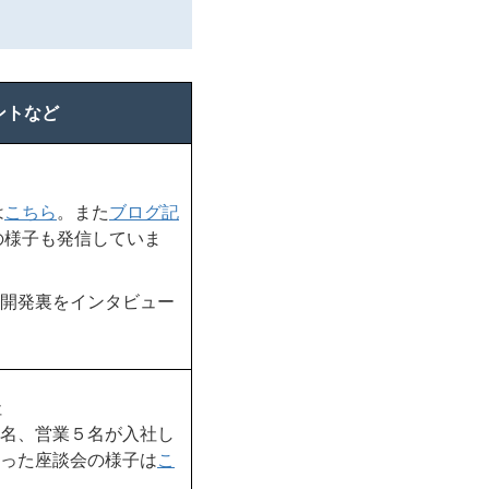
ントなど
は
こちら
。また
ブログ記
の様子も発信していま
開発裏をインタビュー
社
名、営業５名が入社し
った座談会の様子は
こ