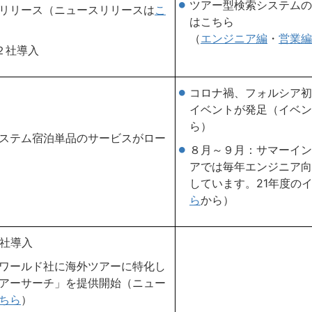
ツアー型検索システムの
リリース（ニュースリリースは
こ
はこちら
（
エンジニア編
・
営業編
規２社導入
コロナ禍、フォルシア初
イベントが発足（イベン
ら）
ステム宿泊単品のサービスがロー
８月～９月：サマーイン
アでは毎年エンジニア向
しています。21年度の
ら
から）
規1社導入
ワールド社に海外ツアーに特化し
アーサーチ」を提供開始（ニュー
ちら
）