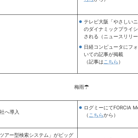
テレビ大阪「やさしいニ
のダイナミックプライシ
される（ニュースリリー
日経コンピュータにフォル
いての記事が掲載
（記事は
こちら
）
梅雨☂
ログミーにてFORCIA 
規1社へ導入
（
こちら
から）
「ツアー型検索システム」がビッグ