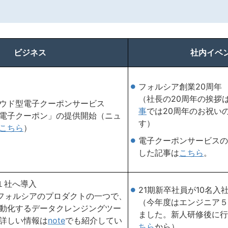
り
ビジネス
社内イベ
フォルシア創業20周年
（社長の20周年の挨拶
ウド型電子クーポンサービス
事
では20周年のお祝い
ト電子クーポン」の提供開始（ニュ
す）
こちら
）
電子クーポンサービスの
した記事は
こちら
。
新規１社へ導入
21期新卒社員が10名入
yとはフォルシアのプロダクトの一つで、
（今年度はエンジニア５
動化するデータクレンジングツー
ました。新人研修後に行
詳しい情報は
note
でも紹介してい
ちら
から）