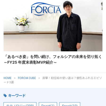
「あるべき姿」を問い続け、フォルシアの未来を切り拓く
～FY25 年度末表彰MVP紹介～
HOME
FORCIA CUBE
直撃！初任給の使い道は？個性あふれるエピソ
ード3選
キーワード
テクノロジー(209)
React(1)
Spook(10)