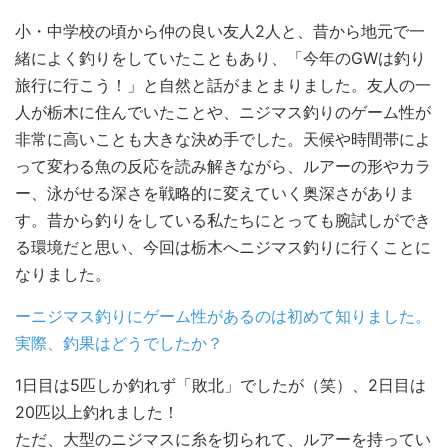
小・中学校の頃から仲の良い友人2人と、昔から地元で一
緒によく釣りをしていたこともあり、「今年のGWは釣り
旅行に行こう！」と自然と話がまとまりました。友人の一
人が栃木に住んでいたことや、ニジマス釣りのゲーム性が
非常に高いことも大きな決め手でした。天候や時間帯によ
って変わる魚の反応を読み解きながら、ルアーの形やカラ
ー、泳がせる深さを戦略的に変えていく奥深さがありま
す。昔から釣りをしている私たちにとっても腕試しができ
る環境だと思い、今回は栃木へニジマス釣りに行くことに
なりました。
ーニジマス釣りにゲーム性があるのは初めて知りました。
実際、釣果はどうでしたか？
1日目は5匹しか釣れず「敗北」でしたが（笑）、2日目は
20匹以上釣れました！
ただ、大型のニ
ジマスに糸を切られて、ルアーを持ってい