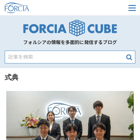
メ
フォルシアの情報を多面的に発信するブログ
式典