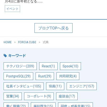
月4日に新年初となる...…
イベント
ブログTOPへ戻る
HOME
FORCIA CUBE
式典
キーワード
テクノロジー(209)
React(1)
Spook(10)
PostgreSQL(29)
Rust(29)
共同研究(4)
社員インタビュー(105)
役員(11)
エンジニア(157)
営業(34)
コーポレート(9)
座談会(17)
働く環境(72)
福利厚生(15)
研修・成長支援(15)