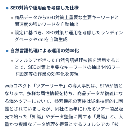
SEO
対策や運用面を考慮した仕様
商品データから
SEO
対策上重要な主要キーワードと
関連度の強いワードを自動抽出
設定に基づき、
SEO
対策と運用を考慮したランディン
グページや
xml
を自動生成
自然言語処理による運用の効率化
フォルシアが培った自然言語処理技術を活用するこ
とで、
SEO
対策上重要なキーワードの抽出や
NG
ワー
ド設定等の作業の効率化を実現
web
コネクト「ツアーサーチ」の導入事例は、
STW
が初と
なります。多様な属性情報を持ち、商品データが複雑にな
る海外ツアーにおいて、検索機能の実装は従来技術的に困
難とされていましたが、同社の長年にわたるツアー商品販
売で培った「知識」やデータ整備に関する「見識」と、大
量かつ複雑なデータ処理を得意とするフォルシアの「技