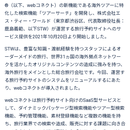
®
（以下、
web
コネクト）の新機能である海外ツアーに特
化した検索機能「ツアーサーチ」を開発し、株式会社エ
ス・ティー・ワールド（東京都渋谷区、代表取締役社長：
鹿島義範、以下
STW
）が運営する旅行予約サイトへのサ
ービス提供を
2021
年
10
月
20
日より開始しました。
STW
は、豊富な知識・渡航経験を持つスタッフによるオ
ーダーメイドの旅行、世界
31
ヵ国の海外拠点ネットワー
クを活かしたオリジナルコンテンツの造成に強みを持つ、
海外旅行をメインとした総合旅行会社です。今回、運営す
る旅行予約サイトのシステムをリニューアルするにあた
り、
web
コネクトが導入されました。
web
コネクトは旅行予約サイト向けの
SaaS
型サービスと
して、ダイナミックパッケージ型検索機能やツアー型検索
機能、予約管理機能、素材登録機能など複数の機能を持
ち、旅行業界での検索や造成、販売に対する課題に向き合