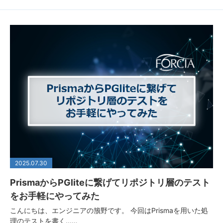
2025.07.30
PrismaからPGliteに繋げてリポジトリ層のテスト
をお手軽にやってみた
こんにちは、エンジニアの籏野です。 今回はPrismaを用いた処
理のテストを書く...…