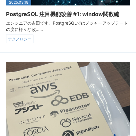
2025.03.18
PostgreSQL 注目機能改善 #1: window関数編
エンジニアの吉田です。PostgreSQLではメジャーアップデート
の度に様々な改...…
テクノロジー