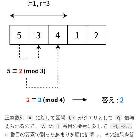
正整数列
に対して区間
がクエリとして
個与
A
l, r
Q
えられるので、
の
番目の要素に対して
A
l
l+1, l+2, ...
番目の要素で割ったあまりを順に計算し、その結果を答
r