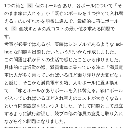
1つの箱と
個のボールがあり、各ボールについて「そ
N
のまま箱に入れる」か「既存のボールを 1 つ捨てて入れ替
える」のいずれかを順番に選んで、最終的に箱にボール
を
個残すときの総コストの最小値を求める問題で
K
す。
考察が必要ではあるが、実装はシンプルであるような ad-
hoc な問題を出題したいという思いから作成しました。
この問題は私が日々の生活で感じたことから作りました。
具体的には通勤の際、満員電車に乗っている時に「満員電
車は人が多く乗っていればいるほど乗り降りが大変だな」
と感じ、そこから満員電車を箱、人をボールに置き換え
て、「箱とボールがありボールを入れ替える。箱にボール
が入っていればいるほど入れ替えのコストが大きくなる」
という問題設定を思いつきました。そして問題として成立
するように試行錯誤し、競プロ部の部員の意見も取り入れ
ながら今の問題になりました。