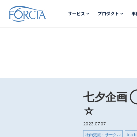
サービス
プロダクト
事
七夕企画
☆
2023.07.07
社内交流・サークル
tea b