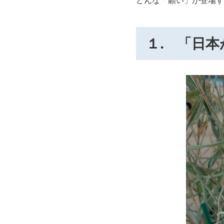
どんな「願い」が登場す
１. 「日