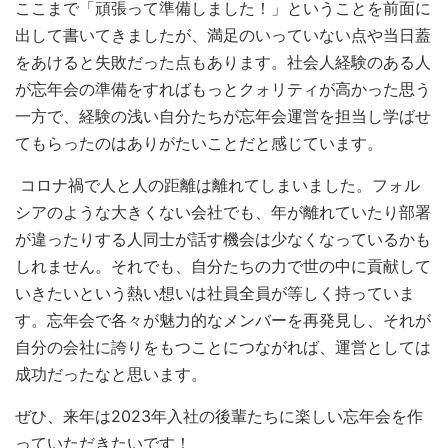
ここまで「頑張って準備しました！」ということを前面に
出して書いてきましたが、満足のいっていない点や当日蓋
をあけると失敗だった点もあります。社会人経験のある人
が忘年会の準備をすればもっとクォリティが高かった思う
一方で、経験の浅い自分たちが忘年会運営を担当し学ばせ
てもらったのはありがたいことだと感じています。
コロナ禍で人と人の距離は離れてしまいました。フォル
シアのような大きくない会社でも、年が離れていたり部署
が違ったりする人同士が話す機会は少なくなっているかも
しれません。それでも、自分たちの力で世の中に貢献して
いきたいという熱い想いは社員全員が等しく持っていま
す。忘年会で各々が魅力的なメンバーを再発見し、それが
自分の会社に誇りをもつことにつながれば、運営としては
成功だったなと思います。
ぜひ、来年は2023年入社の後輩たちに楽しい忘年会を作
っていただきたいです！