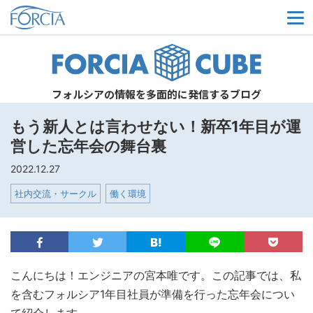
メ
フォルシアの情報を多面的に発信するブログ
もう新人とは言わせない！新卒1年目が運
営した忘年会の舞台裏
2022.12.27
社内交流・サークル
働く環境
こんにちは！エンジニアの宮本唯です。この記事では、私
を含むフォルシア1年目社員が準備を行った忘年会につい