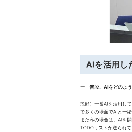
AIを活用
ー 普段、AIをどのよ
籏野）一番AIを活用し
で多くの場面でAIと一
また私の場合は、AIを開
TODOリストが送られ