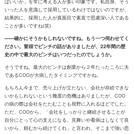
ばいいか」を常に考える人が多い印象です。私自身、そう
いった人を意識して採用しているわけではないのですが、
結果的に、採用した人が真面目で素直で思慮深い人である
ことが多いですね(笑)
――確かにそうかもしれないですね。もう一つ伺わせてく
ださい。冒頭でピンチの話がありましたが、22年間の歴
史の中で最大のピンチはいつだったのでしょうか。
そうですね。最大のピンチは
創業から２年たったころに夫
であるCOOが大病したタイミングですかね。
もちろん今まで、売り上げが立たない、会社が存続できな
いかもしれないという幾度の危機はありましたが、COO
の病の際は会社をたたむことも視野に入れるほどでした。
ただ、COOから、「会社をしっかりと継続させることが
自分にとって心の支えになる。見舞いや看病はしなくて良
いから、頼むから続けてくれ」と言われ、そこまで強い思