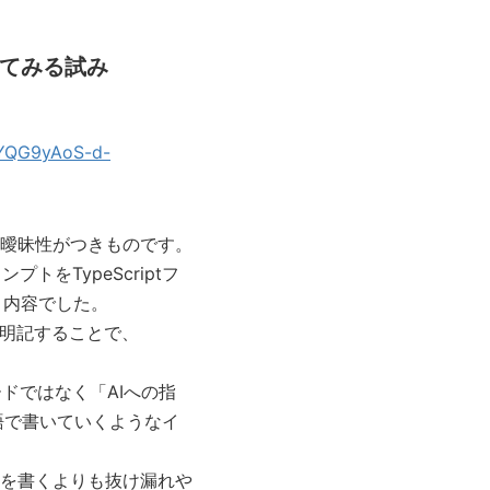
いてみる試み
VYQG9yAoS-d-
曖昧性がつきものです。
トをTypeScriptフ
う内容でした。
を明記することで、
ードではなく「AIへの指
日本語で書いていくようなイ
を書くよりも抜け漏れや