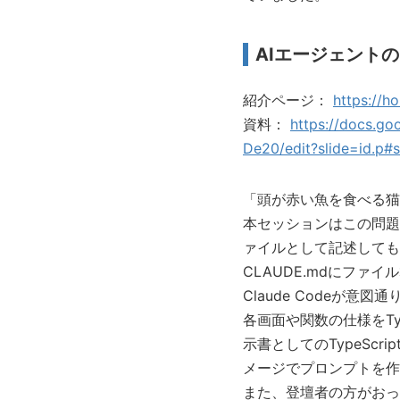
AIエージェントの
紹介ページ：
https://ho
資料：
https://docs.g
De20/edit?slide=id.p#s
「頭が赤い魚を食べる猫
本セッションはこの問題に対
ァイルとして記述してもC
CLAUDE.mdにフ
Claude Codeが
各画面や関数の仕様をTy
示書としてのTypeScr
メージでプロンプトを作
また、登壇者の方がおっ