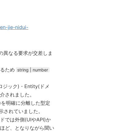
n-jie-nidui-
つの異なる要求が交差しま
るため
string | number
ジック)・Entity(ドメ
紹介されました。
リー)を明確に分離した型定
が示されていました。
は外側(UIやAPI)か
ほど、となりながら聞い