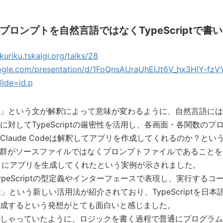
プロンプトを自然言語ではなくTypeScriptで書
kuriku.tskaigi.org/talks/28
oogle.com/presentation/d/1FoQnsAUraUhEIJt6V_hx3HlY-fz
lide=id.p
」という文が解釈によって意味が変わるように、自然言語には
してTypeScriptの厳密性を活用し、各画面・各関数のプロンプ
laude Codeは解釈してアプリを作成してくれるのか？とい
ァイル群がソースファイルではなくプロンプトファイルであること
意図通りにアプリを生成してくれたという実例が示されました。
peScriptの型定義やインターフェースで表現し、実行するコ
ipt」という新しい活用法が紹介されており、TypeScriptを
成するという発想がとても面白いと感じました。
しゃっていたように、ロジックを書く過程で普通にプログラム