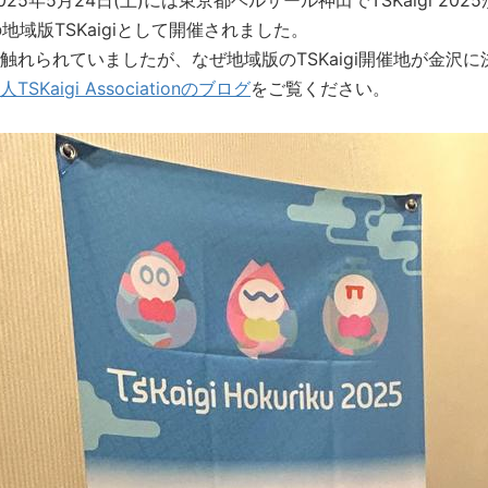
2025年5月24日(土)には東京都ベルサール神田でTSKaigi 2
uはその地域版TSKaigiとして開催されました。
触れられていましたが、なぜ地域版のTSKaigi開催地が金沢
SKaigi Associationのブログ
をご覧ください。