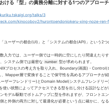
おける「型」の責務分離に対する1つのアプローチ
kuriku.tskaigi.org/talks/3
deck.com/kinocoboy2/hurontoendoniokeru-xing-noze-ren-fe
ユーザーの都合(UI)」と「システムの都合(API)」という2
数入力では、ユーザー側では一時的に空にしたり間違えたりす
、システム側では厳密な
型が求められます。
number
Xプロセスの考え方を取り入れ、Boundary(画面)・Control(ロ
し、Mapper層で変換することで保守性を高めるアプローチが
e(ユーザーフレンドリー)とDomain Model(システムフレンド
n型を使い状態によってアクセスできる型を出し分ける設計など
ンモデル駆動でボトムアップに型を作れますが、フロントエンドで
側と外側の両方に対して最適化が必要という点に確かに、なる