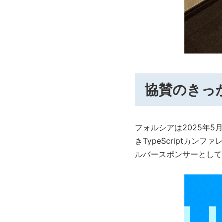
協賛のきっ
フォルシアは2025年5
きTypeScriptカンフ
ルバースポンサーとして