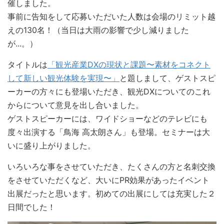
催しました。
事前に告知をして応募いただいた人数は会場のリミット越
えの130名！（当日は大雨の影響で少し減りました
が...。）
タイトルは
「観光産業DXの現状と課題〜素材をコネクト
して新しい観光体験を実現〜」
と題しまして、ゲストスピ
ーカーの方々にも登場いただき、観光DXについてのこれ
からについて意見を出し合いました。
ゲストスピーカーには、ワイドショーなどのテレビにも
度々出演する「鳥海 高太朗さん」も登場。セミナーは大
いに盛り上がりました。
いろいろな事をさせていただき、たくさんの方と名刺交換
をさせていただくなど、大いにPR効果があったイベント
出展だったと思います。初めての出展にしては充実した２
日間でした！