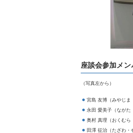
座談会参加メン
（写真左から）
宮島 友博（みやじま
永田 愛美子（ながた
奥村 真理（おくむら
田澤 征治（たざわ・