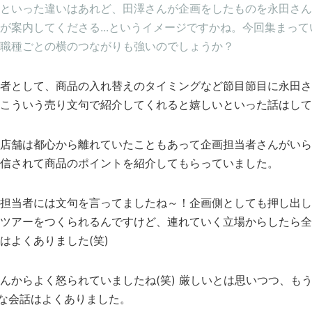
といった違いはあれど、田澤さんが企画をしたものを永田さん
が案内してくださる...というイメージですかね。今回集まっ
職種ごとの横のつながりも強いのでしょうか？
者として、商品の入れ替えのタイミングなど節目節目に永田さ
こういう売り文句で紹介してくれると嬉しいといった話はして
店舗は都心から離れていたこともあって企画担当者さんがいら
信されて商品のポイントを紹介してもらっていました。
担当者には文句を言ってましたね～！企画側としても押し出し
ツアーをつくられるんですけど、連れていく立場からしたら全
はよくありました(笑)
んからよく怒られていましたね(笑) 厳しいとは思いつつ、も
いな会話はよくありました。