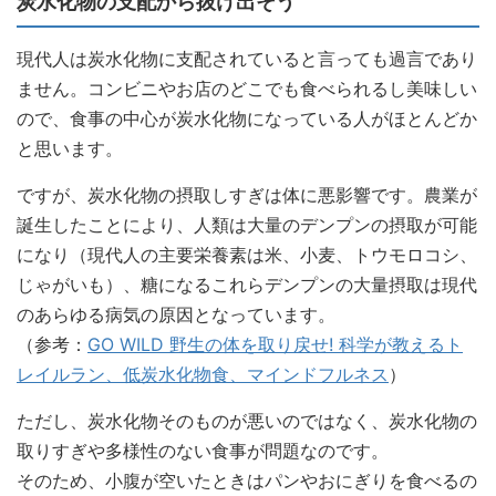
炭水化物の支配から抜け出そう
現代人は炭水化物に支配されていると言っても過言であり
ません。コンビニやお店のどこでも食べられるし美味しい
ので、食事の中心が炭水化物になっている人がほとんどか
と思います。
ですが、炭水化物の摂取しすぎは体に悪影響です。農業が
誕生したことにより、人類は大量のデンプンの摂取が可能
になり（現代人の主要栄養素は米、小麦、トウモロコシ、
じゃがいも）、糖になるこれらデンプンの大量摂取は現代
のあらゆる病気の原因となっています。
（参考：
GO
WILD
野生の体を取り戻せ! 科学が教えるト
レイルラン、低炭水化物食、マインドフルネス
）
ただし、炭水化物そのものが悪いのではなく、炭水化物の
取りすぎや多様性のない食事が問題なのです。
そのため、小腹が空いたときはパンやおにぎりを食べるの