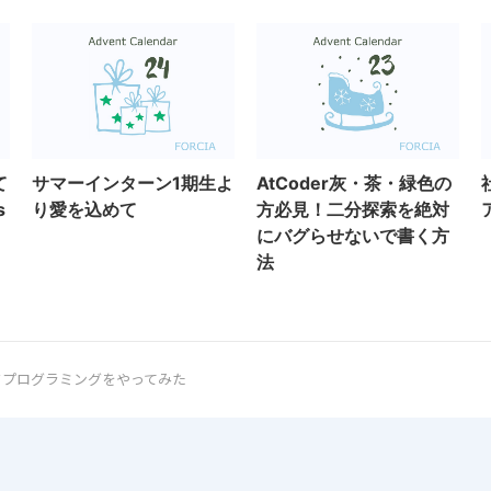
て
サマーインターン1期生よ
AtCoder灰・茶・緑色の
s
り愛を込めて
方必見！二分探索を絶対
にバグらせないで書く方
法
使ってメタプログラミングをやってみた