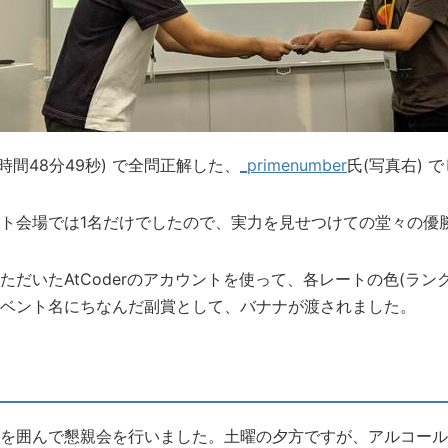
時間48分49秒) で全問正解した、
_primenumber
氏(写真右) 
ト会場では1名だけでしたので、実力を見せつけての堂々の優
だいたAtCoderのアカウントを使って、各レートの色(ラン
ベント名にちなんだ副賞として、バナナが渡されました。
を囲んで懇親会を行いました。土曜の夕方ですが、アルコール