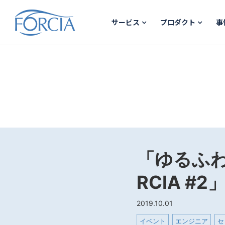
サービス
プロダクト
事
「ゆるふわ
RCIA #
2019.10.01
イベント
エンジニア
セ