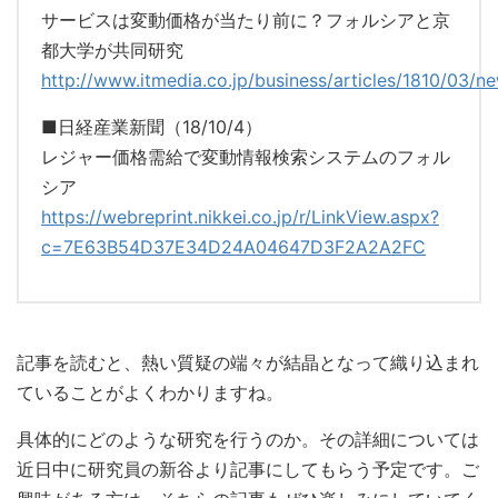
サービスは変動価格が当たり前に？フォルシアと京
都大学が共同研究
http://www.itmedia.co.jp/business/articles/1810/03/n
■日経産業新聞（18/10/4）
レジャー価格需給で変動情報検索システムのフォル
シア
https://webreprint.nikkei.co.
jp/r/LinkView.aspx?
c=
7E63B54D37E34D24A04647D3F2A2A2
FC
記事を読むと、熱い質疑の端々が結晶となって織り込まれ
ていることがよくわかりますね。
具体的にどのような研究を行うのか。その詳細については
近日中に研究員の新谷より記事にしてもらう予定です。ご