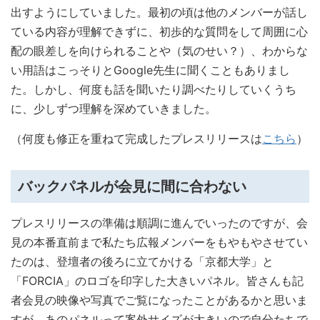
出すようにしていました。最初の頃は他のメンバーが話し
ている内容が理解できずに、初歩的な質問をして周囲に心
配の眼差しを向けられることや（気のせい？）、わからな
い用語はこっそりとGoogle先生に聞くこともありまし
た。しかし、何度も話を聞いたり調べたりしていくうち
に、少しずつ理解を深めていきました。
（何度も修正を重ねて完成したプレスリリースは
こちら
）
バックパネルが会見に間に合わない
プレスリリースの準備は順調に進んでいったのですが、会
見の本番直前まで私たち広報メンバーをもやもやさせてい
たのは、登壇者の後ろに立てかける「京都大学」と
「FORCIA」のロゴを印字した大きいパネル。皆さんも記
者会見の映像や写真でご覧になったことがあるかと思いま
すが、あのパネルって案外サイズが大きいので自分たちで