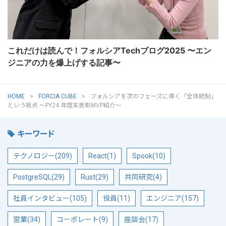
これだけは読んで！フォルシアTechブログ2025 〜エン
ジニアの力を爆上げする記事〜
HOME
FORCIA CUBE
フォルシアを次のフェーズに導く「全体統制」
という視点 ～FY24 年度末表彰MVP紹介～
キーワード
テクノロジー(209)
React(1)
Spook(10)
PostgreSQL(29)
Rust(29)
共同研究(4)
社員インタビュー(105)
役員(11)
エンジニア(157)
営業(34)
コーポレート(9)
座談会(17)