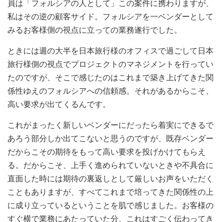
員は「フォルシアの人として」この案件に携わりますが、
私はその逆の顧客サイド。フォルシアを一ベンダーとして
みるお客様側の視点に立っての業務遂行でした。
ときには週の大半を日本旅行様のオフィスで過ごして日本
旅行様側の視点でプロジェクトのマネジメントを行ってい
たのですが、そこで感じたのはこれまで築き上げてきた関
係性ゆえのフォルシアへの信頼感。それがあるからこそ、
高い要求が出てくるんです。
これがまったく新しいベンダーにだったら着実にできるで
あろう部分しか出てこないと思うのですが、既存ベンダー
だからこその期待をもって高い要求を投げかけてもらえ
る。だからこそ、上手く進められていないときや不具合に
直面した時には期待の裏返しとして厳しいお声をいただく
こともありますが、すべてこれまで培ってきた関係性の上
に成り立っているということを肌で感じました。お客様の
すぐ横で業務にあたっていた分、これはすごく伝わってき