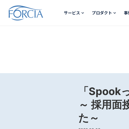
サービス
プロダクト
事
「Spoo
～ 採用
た～