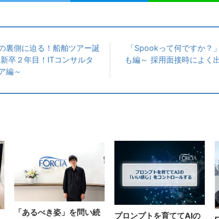
の裏側に迫る！船舶ツアー誕
「Spookって何ですか？
～新卒２年目！ITコンサルタ
も編～ 採用面接時によく
ア編～
「あるべき姿」を問い続
プロンプトを育ててAIの