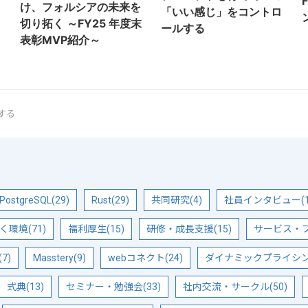
け、フォルシアの未来を
「いい感じ」をコントロ
切り拓く ～FY25 年度末
ールする
表彰MVP紹介～
解する
PostgreSQL(29)
Rust(29)
共同研究(4)
社員インタビュー(1
く環境(71)
福利厚生(15)
研修・成長支援(15)
サービス・プ
7)
Masstery(9)
webコネクト(24)
ダイナミックプライシング
式典(13)
セミナー・勉強会(33)
社内交流・サークル(50)