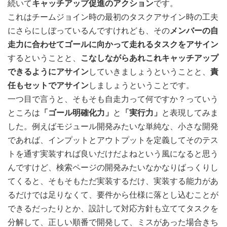
続いて
キャッチアップ促進のアクション
です。
これはチームジョイン時の最初のタスクアサイン時の工夫
にさらにしぼっているんですけれども、その
メンバーの自
走力に合わせてゴールに向かって走れるタスクをアサイン
するということと、
こなしながらあれこれキャッチアップ
できるようにアサイン
していきましょうということと、
責
任もセットでアサイン
しましょうということです。
一つ目で言うと、そもそも自走力って何ですか？っていう
ところは
「ゴール明確化力」
と
「実行力」
と表現してみま
した。
例えばモジュール開発みたいな単純な、小さな開発
であれば、インプットとアウトプットを定義してそのテス
トを通す実装すれば良いだけだよねという風になると思う
んですけど、検索ページの開発みたいなかなりばっくりし
てくると、そもそもただ実装するだけ、実装する能力があ
るだけでは足りなくて、要件から仕様に落とし込むことが
できるだったりとか、設計して対応方針も立ててタスクを
分解して、正しい順番で開発して、ミスがあった場合きち