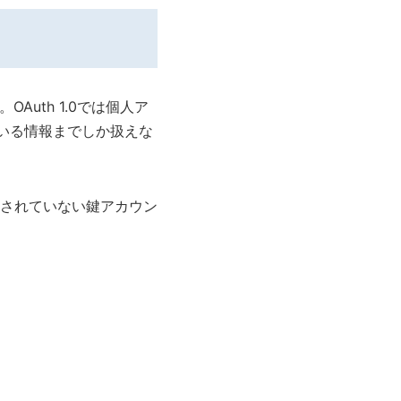
。OAuth 1.0では個人ア
ている情報までしか扱えな
公開されていない鍵アカウン