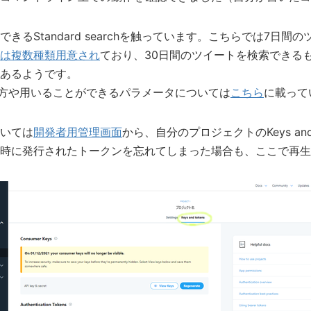
きるStandard searchを触っています。こちらでは7日間
 APIは複数種類用意され
ており、30日間のツイートを検索できるも
あるようです。
chの使い方や用いることができるパラメータについては
こちら
に載って
いては
開発者用管理画面
から、自分のプロジェクトのKeys and
時に発行されたトークンを忘れてしまった場合も、ここで再生