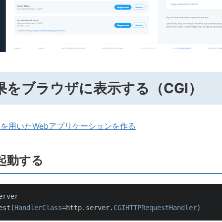
果をブラウザに表示する（CGI）
CGIを用いたWebアプリケーションを作る
起動する
erver
est
(
HandlerClass
=
http
.
server
.
CGIHTTPRequestHandler
)