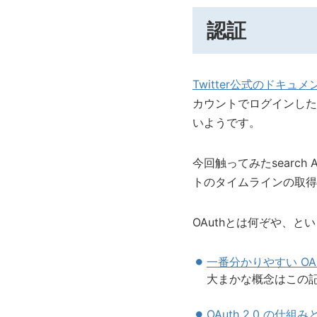
認証
Twitter公式のドキュメ
カウントでログインした
いようです。
今回触ってみたsearc
トのタイムラインの取得は
OAuthとは何ぞや、
一番分かりやすい OAu
大まかな概念はこの
OAuth 2.0 の仕組