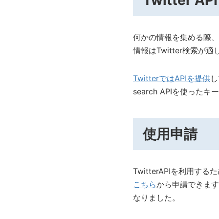
Twitter API
何かの情報を集める際、g
情報はTwitter検索
TwitterではAPIを提供
し
search APIを使
使用申請
TwitterAPIを利
こちら
から申請できます
なりました。