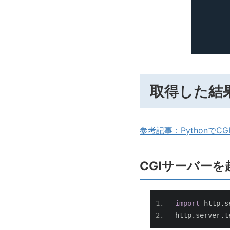
取得した結
参考記事：Pythonで
CGIサーバーを
import
 http
.
s
http
.
server
.
t