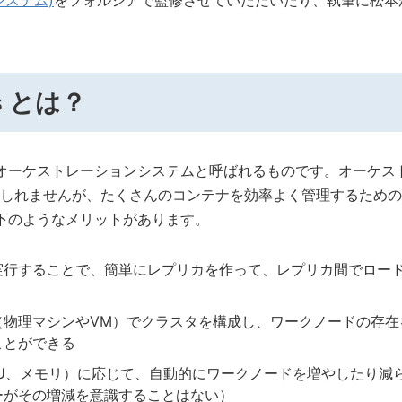
システム)
をフォルシアで監修させていただいたり、執筆に松本
es とは？
コンテナオーケストレーションシステムと呼ばれるものです。オーケ
しれませんが、たくさんのコンテナを効率よく管理するための
うと以下のようなメリットがあります。
実行することで、簡単にレプリカを作って、レプリカ間でロー
（物理マシンやVM）でクラスタを構成し、ワークノードの存在
ことができる
PU、メモリ）に応じて、自動的にワークノードを増やしたり減
ーがその増減を意識することはない）