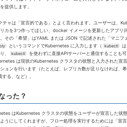
を提供します。
ーキテクチャは「宣言的である」とよく言われます。ユーザーは、Kube
カを3つ作ってほしい、docker イメージを更新したアプリ(
その「希望」はYAML または JSON で記述された「マニ
というコマンドでKubernetes に入力します（
は
ply
kubectl
り、
を使わずに直接APIサーバーと通信することも可
kubectl
rnetes は現状のKubernetes クラスタの状態と入力され
ションを行います（たとえば、レプリカ数が足りなければ、希
作成する、など）。
なった？
netes はKubernetes クラスタの状態をユーザーが宣言し
ようにしてくれますが、フロー処理を実行するためには「宣言