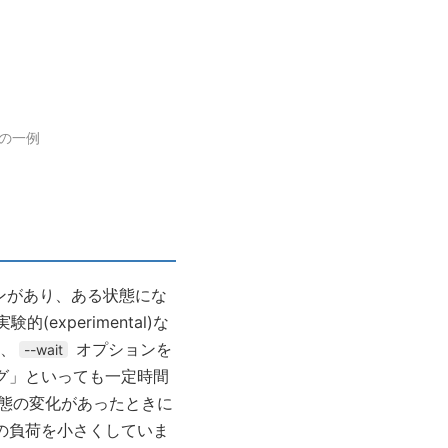
ーの一例
ンがあり、ある状態にな
xperimental)な
、
オプションを
--wait
グ」といっても一定時間
態の変化があったときに
の負荷を小さくしていま