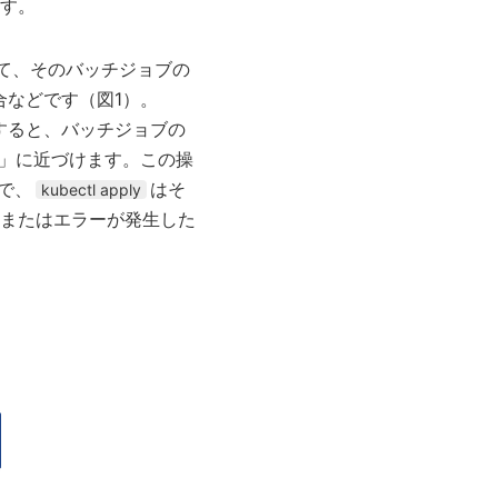
す。
動して、そのバッチジョブの
る場合などです（図1）。
すると、バッチジョブの
態」に近づけます。この操
で、
はそ
kubectl apply
またはエラーが発生した