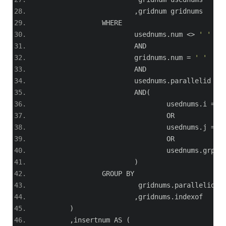
,
gridnum gridnums
		WHERE
			usednums
.
num 
<>
' '
			AND
			gridnums
.
num 
=
' '
			AND
			usednums
.
parallelid 
=
 
			AND
(
				usednums
.
i 
=
 g
				OR
				usednums
.
j 
=
 g
				OR
				usednums
.
grp 
=
)
		GROUP BY
			 gridnums
.
parallelid
,
gridnums
.
indexof
)
,
insertnum AS 
(