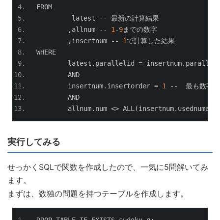
FROM
	 latest 
--
最新の計算結果
,
allnum 
--
1
-
9
までの数字
,
insertnum 
--
1
で計算した結果
WHERE
	latest
.
parallelid 
=
 insertnum
.
parallel
	AND
	insertnum
.
insertorder 
=
1
--
最も数字
	AND
	allnum
.
num 
<>
 ALL
(
insertnum
.
usednumarr
実行してみる
せっかくSQLで関数を作成したので、一気に5問解いてみ
ます。
まずは、数独の問題を持つテーブルを作成します。
DROP TABLE IF EXISTS sudoku_q
;