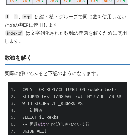
,
,
は縦・横・グループで同じ数を使用しない
i
j
grp
ための判定に使用します。
は文字列化された数独の問題を解くために使用
indexof
します。
数独を解く
実際に解いてみると下記のようになります。
CREATE OR REPLACE FUNCTION sudoku
(
text
)
RETURNS text LANGUAGE sql IMMUTABLE AS $$
WITH RECURSIVE _sudoku AS 
(
--
初期値
SELECT $1 kekka
--
再帰
with
句で追加されていく行
UNION ALL
(