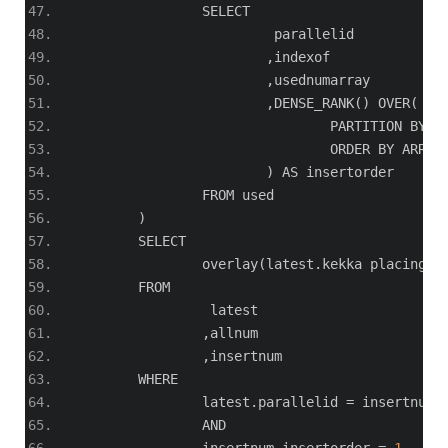
		SELECT
			 parallelid
,
indexof
,
usednumarray
,
DENSE_RANK
()
 OVER
(
				PARTITION BY u
				ORDER BY ARRA
)
 AS insertorder
		FROM used
)
	SELECT
		overlay
(
latest
.
kekka placing a
	FROM
		 latest
,
allnum
,
insertnum
	WHERE
		latest
.
parallelid 
=
 insertnum
.
		AND
		insertnum
.
insertorder 
=
1