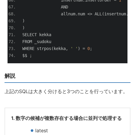
		AND
		allnum
.
num 
<>
 ALL
(
insertnum
.
us
)
)
SELECT kekka
FROM _sudoku
WHERE strpos
(
kekka
,
' '
)
=
0
;
$$ 
;
解説
上記のSQLは大きく分けると3つのことを行っています。
1. 数字の候補が複数存在する場合に並列で処理する
latest