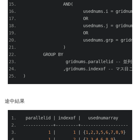
		AND
(
			usednums
.
i 
=
 gridnums
.
			OR
			usednums
.
j 
=
 gridnums
.
			OR
			usednums
.
grp 
=
 gridnum
)
	GROUP BY
		 gridnums
.
parallelid 
--
並列化
,
gridnums
.
indexof 
--
マス目ごと
)
途中結果
 parallelid 
|
 indexof 
|
   usednumarray    
------------+---------+-------------------
1
|
1
|
{
1
,
2
,
3
,
5
,
6
,
7
,
8
,
9
}
1
|
2
|
{
2
,
3
,
4
,
6
,
8
,
9
}