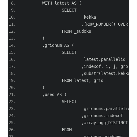
	WITH latest AS 
(
		SELECT
			 kekka
,(
ROW_NUMBER
()
 OVER
())
		FROM _sudoku
)
,
gridnum AS 
(
		SELECT
			 latest
.
parallelid
,
indexof
,
 i
,
 j
,
 grp
,
substr
(
latest
.
kekka
,
 
		FROM latest
,
 grid
)
,
used AS 
(
		SELECT
			 gridnums
.
parallelid
,
gridnums
.
indexof
,
array_agg
(
DISTINCT us
		FROM
			 gridnum usednums