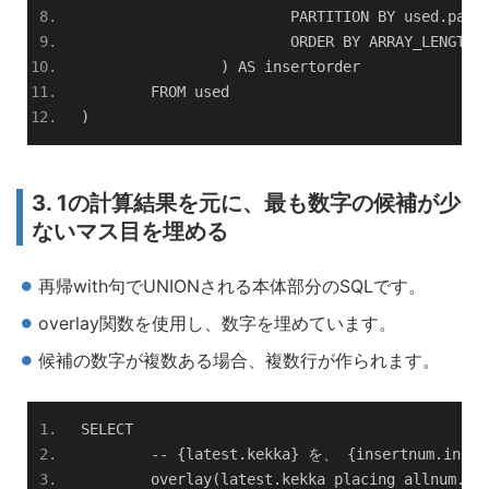
			PARTITION BY used
.
para
			ORDER BY ARRAY_LENGTH
(
)
 AS insertorder
	FROM used
)
3. 1の計算結果を元に、最も数字の候補が少
ないマス目を埋める
再帰with句でUNIONされる本体部分のSQLです。
overlay関数を使用し、数字を埋めています。
候補の数字が複数ある場合、複数行が作られます。
SELECT
--
{
latest
.
kekka
}
を、
{
insertnum
.
index
	overlay
(
latest
.
kekka placing allnum
.
nu