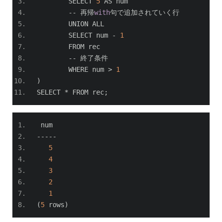
	SELECT 
5
 AS num
--
再帰
with
句で追加されていく行
	UNION ALL
	SELECT num 
-
1
	FROM rec
--
終了条件
	WHERE num 
>
1
)
SELECT 
*
 FROM rec
;
 num 
-----
5
4
3
2
1
(
5
 rows
)