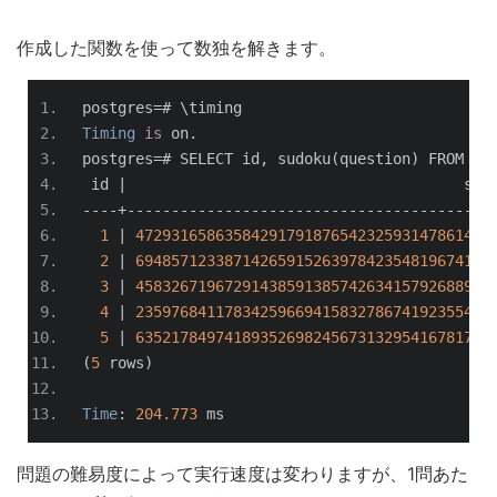
作成した関数を使って数独を解きます。
postgres
=#
 \timing
Timing
is
 on
.
postgres
=#
 SELECT id
,
 sudoku
(
question
)
 FROM su
 id 
|
                                      sud
----+-----------------------------------------
1
|
4729316586358429179187654232593147861436
2
|
6948571233871426591526397842354819674189
3
|
4583267196729143859138574263415792688962
4
|
2359768411783425966941583278674192355412
5
|
6352178497418935269824567313295416781786
(
5
 rows
)
Time
:
204.773
 ms
問題の難易度によって実行速度は変わりますが、1問あた