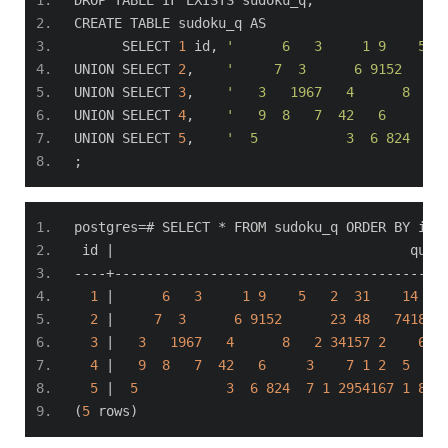
CREATE TABLE sudoku_q AS
      SELECT 
1
 id
,
'      6   3     1 9    5  
UNION SELECT 
2
,
'     7  3      6 9152     
UNION SELECT 
3
,
'   3   1967   4      8   2
UNION SELECT 
4
,
'   9  8   7  42   6     3 
UNION SELECT 
5
,
'  5           3  6 824  7 
;
postgres
=#
 SELECT 
*
 FROM sudoku_q ORDER BY id
;
 id 
|
                                     ques
----+-----------------------------------------
1
|
6
3
1
9
5
2
31
14
67
2
|
7
3
6
9152
23
48
7418
3
|
3
1967
4
8
2
34157
2
623
4
|
9
8
7
42
6
3
7
1
2
5
8
5
|
5
3
6
824
7
1
2954167
1
86
(
5
 rows
)