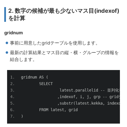
2. 数字の候補が最も少ないマス目(indexof)
を計算
gridnum
事前に用意したgridテーブルを使用します。
最新の計算結果とマス目の縦・横・グループの情報を
結合します。
gridnum AS 
(
	SELECT
		 latest
.
parallelid 
--
並列化番
,
indexof
,
 i
,
 j
,
 grp 
--
 grid
テー
,
substr
(
latest
.
kekka
,
 indexof
,
	FROM latest
,
 grid
)