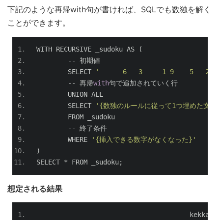
下記のような再帰with句が書ければ、SQLでも数独を解く
ことができます。
WITH RECURSIVE _sudoku AS 
(
--
初期値
	SELECT 
'      6   3     1 9    5   2  
--
再帰
with
句で追加されていく行
	UNION ALL
	SELECT 
'{数独のルールに従って1つ埋めた文字列
	FROM _sudoku
--
終了条件
	WHERE 
'{挿入できる数字がなくなった}'
)
SELECT 
*
 FROM _sudoku
;
想定される結果
                                       kekka  