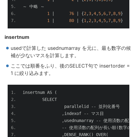
～
中略
～
1
|
76
|
{
2
,
3
,
4
,
5
,
6
,
7
,
8
,
9
}
1
|
80
|
{
1
,
2
,
3
,
4
,
5
,
7
,
8
,
9
}
insertnum
usedで計算した usednumarray を元に、最も数字の候
補が少ないマスを計算します。
ここでは順番をふり、後のSELECT句で insertorder =
1 に絞り込みます。
insertnum AS 
(
	SELECT
		 parallelid 
--
並列化番号
,
indexof 
--
マス目
,
usednumarray 
--
使用済数の配列
--
使用済数の配列が長い順(数字の候
,
DENSE_RANK
()
 OVER
(