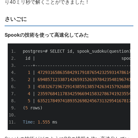
り40ミリ秒で解くことができました！
さいごに
Spookの技術を使って高速化してみた
postgres
=#
 SELECT id
,
 spook_sudoku
(
question
)
 F
 id 
|
                                   spook_
----+-----------------------------------------
1
|
4729316586358429179187654232593147861436
2
|
6948571233871426591526397842354819674189
3
|
4583267196729143859138574263415792688962
4
|
2359768411783425966941583278674192355412
5
|
6352178497418935269824567313295416781786
(
5
 rows
)
Time
:
1.555
 ms