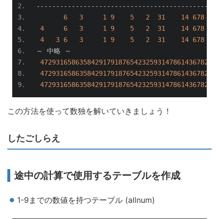
----------------------------------------------
6
3
1
9
5
2
31
14
678
4
6
3
1
9
5
2
31
14
678
4
3
6
3
1
9
5
2
31
14
678
～
中略
～
472931658635842917918765423259314786143678295
472931658635842917918765423259314786143678295
472931658635842917918765423259314786143678295
この方法を使って数独を解いていきましょう！
したごしらえ
途中の計算で使用するテーブルを作成
1-9までの数値を持つテーブル (allnum)