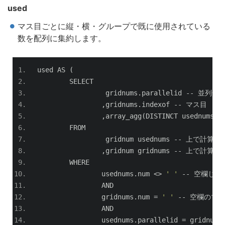
used
マス目ごとに縦・横・グループで既に使用されている
数を配列に集約します。
used AS 
(
	SELECT
		 gridnums
.
parallelid 
--
並列化
,
gridnums
.
indexof 
--
マス目
,
array_agg
(
DISTINCT usednums
.
n
	FROM
		 gridnum usednums 
--
上で計算し
,
gridnum gridnums 
--
上で計算し
	WHERE
		usednums
.
num 
<>
' '
--
空欄じゃ
		AND
		gridnums
.
num 
=
' '
--
空欄のマ
		AND
		usednums
.
parallelid 
=
 gridnums