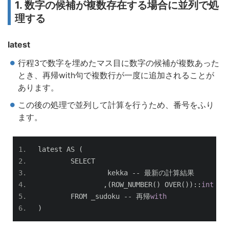
1. 数字の候補が複数存在する場合に並列で処
理する
latest
行程3で数字を埋めたマス目に数字の候補が複数あった
とき、再帰with句で複数行が一度に追加されることが
あります。
この後の処理で並列して計算を行うため、番号をふり
ます。
latest AS 
(
	SELECT
		 kekka 
--
最新の計算結果
,(
ROW_NUMBER
()
 OVER
())::
int
 pa
	FROM _sudoku 
--
再帰
with
)