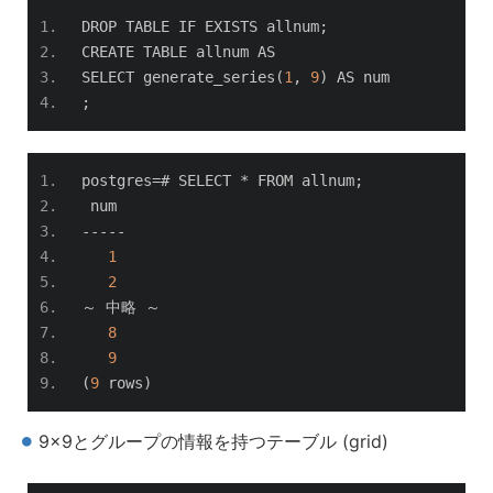
DROP TABLE IF EXISTS allnum
;
CREATE TABLE allnum AS
SELECT generate_series
(
1
,
9
)
 AS num
;
postgres
=#
 SELECT 
*
 FROM allnum
;
 num 
-----
1
2
～
中略
～
8
9
(
9
 rows
)
9×9とグループの情報を持つテーブル (grid)