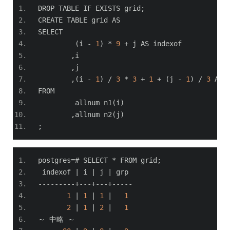
DROP TABLE IF EXISTS grid
;
CREATE TABLE grid AS
SELECT
(
i 
-
1
)
*
9
+
 j AS indexof
,
i
,
j
,(
i 
-
1
)
/
3
*
3
+
1
+
(
j 
-
1
)
/
3
 AS 
FROM
	 allnum n1
(
i
)
,
allnum n2
(
j
)
;
postgres
=#
 SELECT 
*
 FROM grid
;
 indexof 
|
 i 
|
 j 
|
 grp 
---------+---+---+-----
1
|
1
|
1
|
1
2
|
1
|
2
|
1
～
中略
～