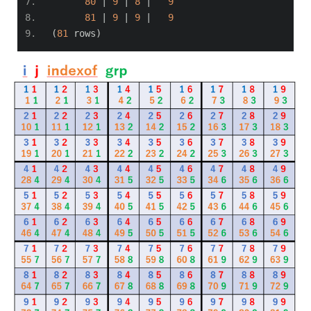
80
|
9
|
8
|
9
81
|
9
|
9
|
9
(
81
 rows
)