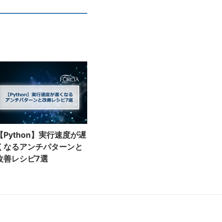
【Python】実行速度が遅
くなるアンチパターンと
改善レシピ7選
)