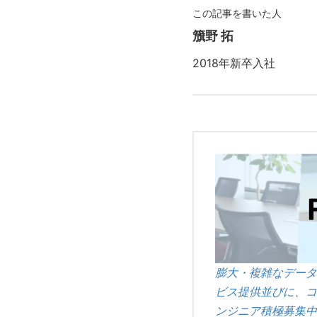
この記事を書いた人
籏野 拓
2018年新卒入社
膨大・複雑なデータ
ビス提供並びに、コ
ンジニア積極募集中