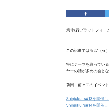
第1旅行プラットフォー
この記事では4/27（火）
特にテーマを絞っている
ヤーの話が多めの会とな
前回、前々回のイベント
Shinjuku.rs#13を開
Shinjuku.rs#14を開