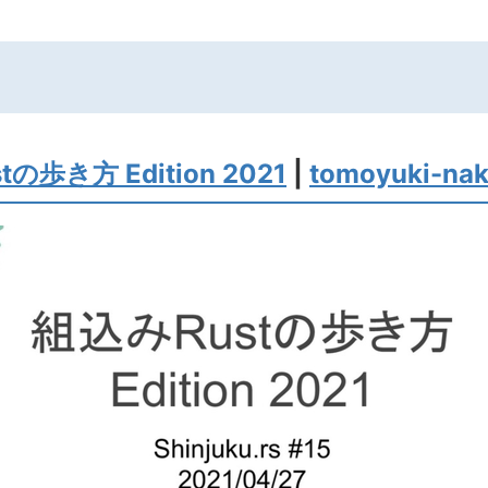
の歩き方 Edition 2021
|
tomoyuki-na