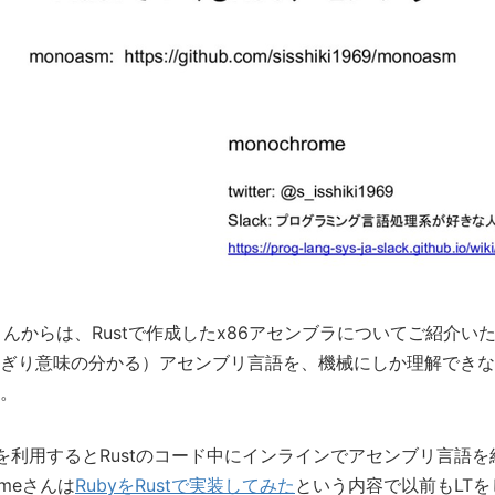
me さんからは、Rustで作成したx86アセンブラについてご紹介
ぎり意味の分かる）アセンブリ言語を、機械にしか理解できな
。
を利用するとRustのコード中にインラインでアセンブリ言語
omeさんは
RubyをRustで実装してみた
という内容で以前もLT