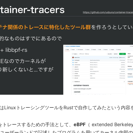
からはLinuxトレーシングツールをRustで自作してみたという
理をトレースするための手法として、
eBPF
（ extended Berkele
ユーザーランドで記述したプログラムを用いてカーネル内部の