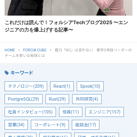
これだけは読んで！フォルシアTechブログ2025 〜エン
ジニアの力を爆上げする記事〜
HOME
FORCIA CUBE
極力「NO」は言わない 新卒5年目リーダーの
チームを率いる秘訣とは
キーワード
テクノロジー(209)
React(1)
Spook(10)
PostgreSQL(29)
Rust(29)
共同研究(4)
社員インタビュー(105)
役員(11)
エンジニア(157)
営業(34)
コーポレート(9)
座談会(17)