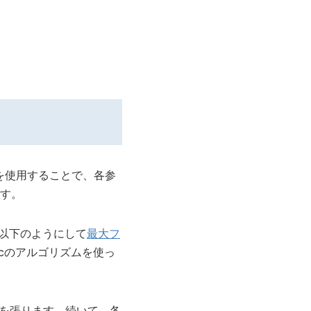
Iを使用することで、各参
す。
、以下のようにして
最大フ
cのアルゴリズムを使っ
辺を張ります。続いて、各