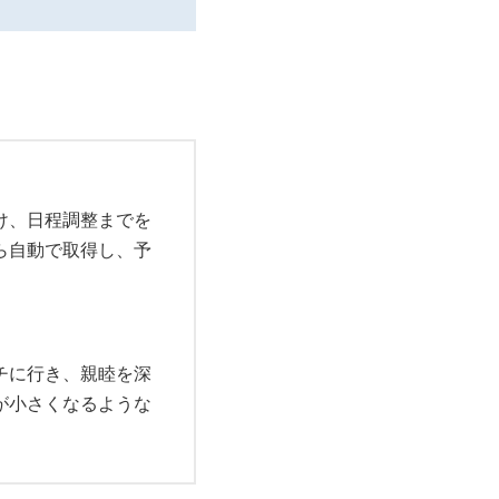
。
け、日程調整までを
ら自動で取得し、予
チに行き、親睦を深
が小さくなるような