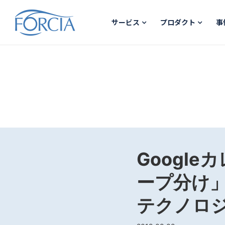
サービス
プロダクト
事
Googl
ープ分け
テクノロ