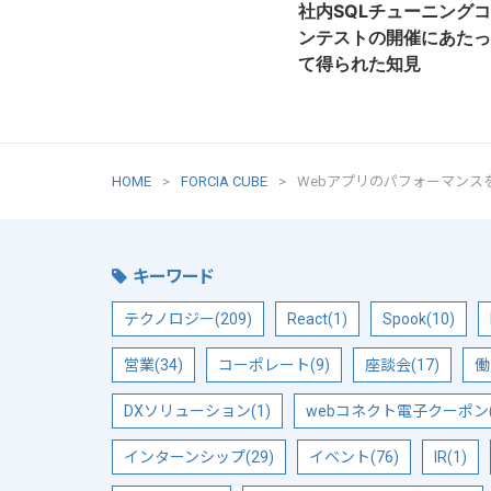
社内SQLチューニングコ
ンテストの開催にあたっ
て得られた知見
HOME
FORCIA CUBE
Webアプリのパフォーマンス
キーワード
テクノロジー(209)
React(1)
Spook(10)
営業(34)
コーポレート(9)
座談会(17)
働
DXソリューション(1)
webコネクト電子クーポン(
インターンシップ(29)
イベント(76)
IR(1)