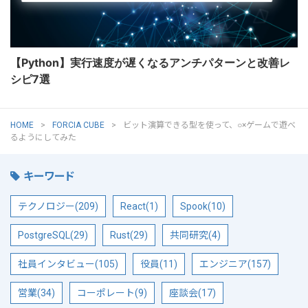
【Python】実行速度が遅くなるアンチパターンと改善レ
シピ7選
HOME
FORCIA CUBE
ビット演算できる型を使って、○×ゲームで遊べ
るようにしてみた
キーワード
テクノロジー(209)
React(1)
Spook(10)
PostgreSQL(29)
Rust(29)
共同研究(4)
社員インタビュー(105)
役員(11)
エンジニア(157)
営業(34)
コーポレート(9)
座談会(17)