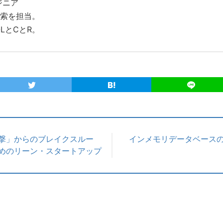
ジニア
索を担当。
QLとCとR。
衝撃」からのブレイクスルー
インメモリデータベースの開
めのリーン・スタートアップ