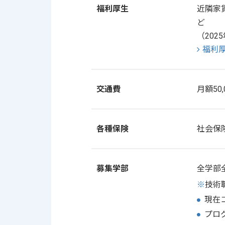
福利厚生
近隣家
ど
（202
福利
交通費
月額50
各種保険
社会保
募集学部
全学部
※
技術
現在
プロ