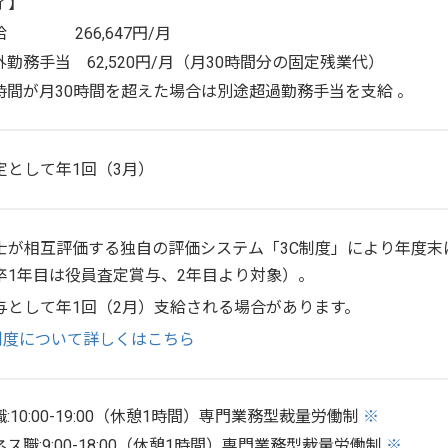
了】
給 266,647円/月
外勤務手当 62,520円/月（月30時間分の固定残業代）
時間が月30時間を超えた場合は別途超過勤務手当を支給 。
定として年1回（3月）
士が相互評価する独自の評価システム「3C制度」により年度末
卒1年目は役員査定賞与、2年目より対象）。
与として年1回（2月）支給される場合があります。
制度について詳しくはこちら
:10:00-19:00（休憩1時間）専門業務型裁量労働制
※
ス職:9:00-18:00（休憩1時間）専門業務型裁量労働制
※