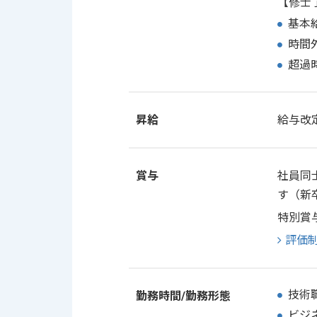
【修士
基本
時間
超過
昇給
給与改
賞与
社員同
す（新
特別賞
評価
技術職
勤務時間/勤務形態
ビジネ