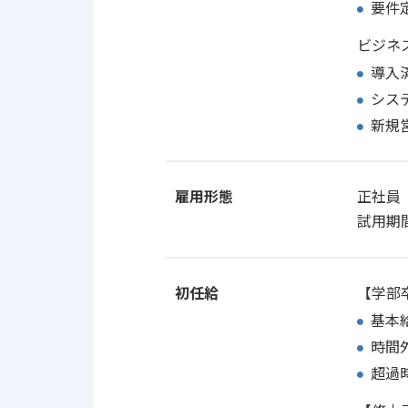
要件
ビジネ
導入
シス
新規
雇用形態
正社員
試用期
初任給
【学部
基本
時間
超過